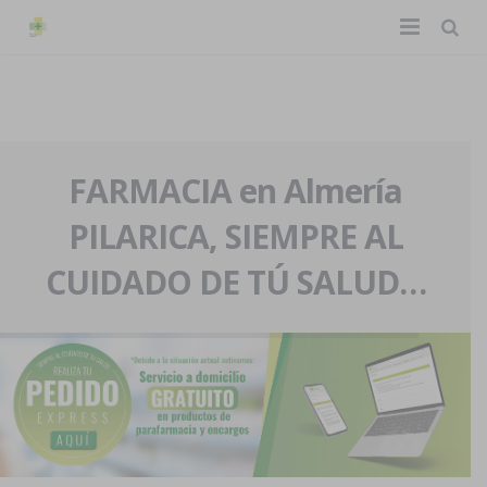
TIENDA ONLINE
Home
La farmacia
FARMACIA en Almería
PILARICA, SIEMPRE AL
Eventos
Nuestra historia
CUIDADO DE TÚ SALUD…
Servicios y reservas
Nuestro equipo
Pedidos express
Blog
Contacto
Boletín