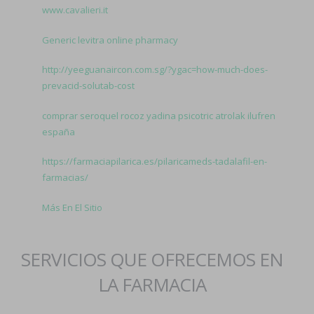
www.cavalieri.it
Generic levitra online pharmacy
http://yeeguanaircon.com.sg/?ygac=how-much-does-
prevacid-solutab-cost
comprar seroquel rocoz yadina psicotric atrolak ilufren
españa
https://farmaciapilarica.es/pilaricameds-tadalafil-en-
farmacias/
Más En El Sitio
SERVICIOS QUE OFRECEMOS EN
LA FARMACIA