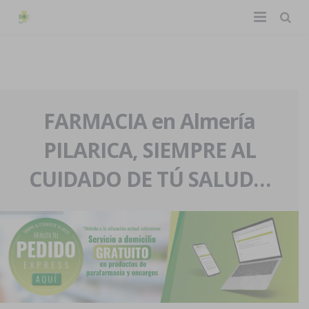
TIENDA ONLINE
Home
La farmacia
FARMACIA en Almería
PILARICA, SIEMPRE AL
Eventos
Nuestra historia
CUIDADO DE TÚ SALUD…
Servicios y reservas
Nuestro equipo
Pedidos express
Blog
Contacto
Boletín