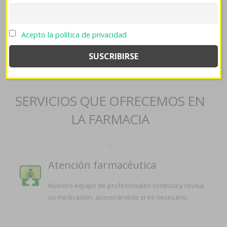
->
www.orticalab.it
->
leer el artículo
->
www.nill-griffe.com
->
www.farmaciajlsavall.es
->
Preço priligy 30mg 60mg 90mg sem
receita
->
prozac adofen reneuron luramon gratis españa
->
donde
Acepto la política de privacidad
comprar cymbalta dulotex nixenca oxitril xeristar uxagam yentreve
generico
->
Artículo
->
Clic Para Ver
->
Glucophage dianben
generico buena calidad
SERVICIOS QUE OFRECEMOS EN
LA FARMACIA
Atención farmacéutica
Nuestro equipo de profesionales controla y revisa
su medicación, asesorándole si es necesario.