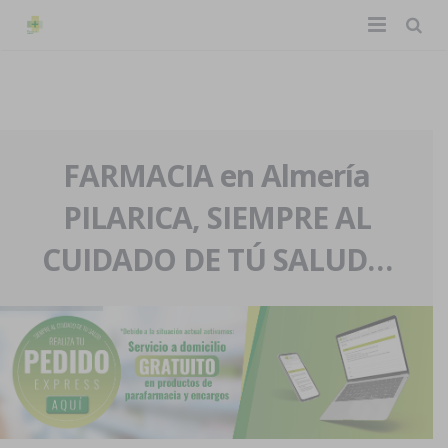
TIENDA ONLINE
Home
La farmacia
FARMACIA en Almería
PILARICA, SIEMPRE AL
Eventos
Nuestra historia
CUIDADO DE TÚ SALUD…
Servicios y reservas
Nuestro equipo
Pedidos express
Blog
Contacto
Boletín