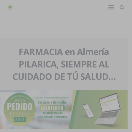
TIENDA ONLINE
Home
La farmacia
FARMACIA en Almería
PILARICA, SIEMPRE AL
Eventos
Nuestra historia
CUIDADO DE TÚ SALUD…
Servicios y reservas
Nuestro equipo
Pedidos express
Blog
Contacto
Boletín