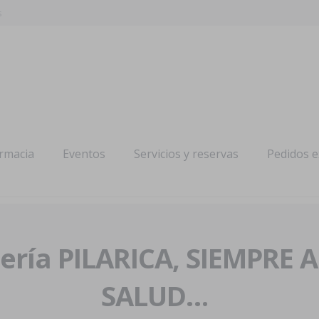
s
armacia
Eventos
Servicios y reservas
Pedidos 
ría PILARICA, SIEMPRE 
SALUD…