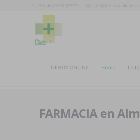
950140450/681635571
info@farmaciapilarica.e
TIENDA ONLINE
Home
La f
FARMACIA en Alme