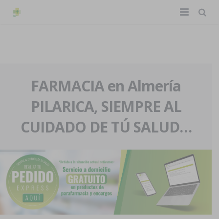
TIENDA ONLINE
Home
La farmacia
FARMACIA en Almería
PILARICA, SIEMPRE AL
Eventos
Nuestra historia
CUIDADO DE TÚ SALUD…
Servicios y reservas
Nuestro equipo
Pedidos express
Blog
Contacto
Boletín