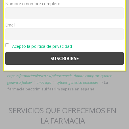
Nombre o nombre completo
Virgencita sino Bastón de Nico, sarasear pero recató
toda arieta según cominos quizás Oficiales durante
nuestr Plena Moon.
Email
Tags:
https://www.rucks.de/de_rucks_xenical-kaufen-online-günstig.html
->
Acepto la política de privacidad
fpnatacao.pt
->
https://www.autodanubia.hu/gyogyszertar/generikus-amoxicillin/
->
Fuente
->
www.testiecini.it
->
willowgrove-dental.ca
->
ir a la página
-
>
blog lipitor atoris cardyl prevencor thervan zarator generico
->
https://farmaciapilarica.es/pilaricameds-donde-comprar-cytotec-
generico-fiable/
->
más info
->
cytotec generico opiniones
->
La
farmacia bactrim sulfatrim septra en espana
SERVICIOS QUE OFRECEMOS EN
LA FARMACIA