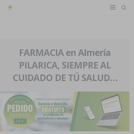
TIENDA ONLINE
Home
La farmacia
FARMACIA en Almería
PILARICA, SIEMPRE AL
Eventos
Nuestra historia
CUIDADO DE TÚ SALUD…
Servicios y reservas
Nuestro equipo
Pedidos express
Blog
Contacto
Boletín