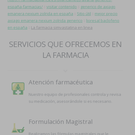
españa-farmacias/
::
visitar contenido
::
generico de axiago
emanera nexium zolrida en españa
::
Sitio útil
::
mejor precio
axiago emanera nexium zolrida generico
::
lioresal baclofeno
en españa
::
La farmacia simvastatina en linea
SERVICIOS QUE OFRECEMOS EN
LA FARMACIA
Atención farmacéutica
Nuestro equipo de profesionales controla y revisa
su medicación, asesorándole si es necesario.
Formulación Magistral
Realizamos las fórmulas magistrales que le