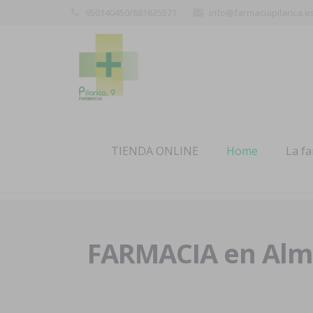
950140450/681635571
info@farmaciapilarica.e
TIENDA ONLINE
Home
La f
FARMACIA en Alme