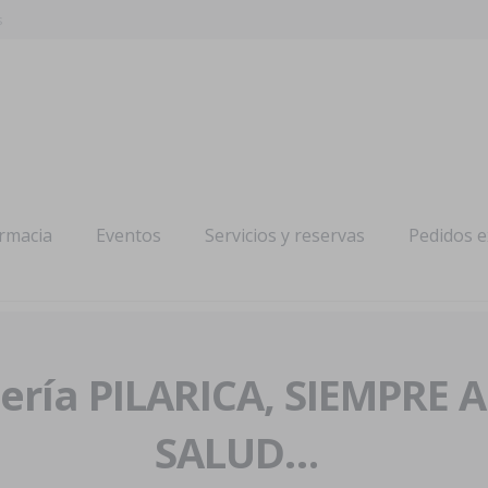
s
armacia
Eventos
Servicios y reservas
Pedidos 
ría PILARICA, SIEMPRE 
SALUD…