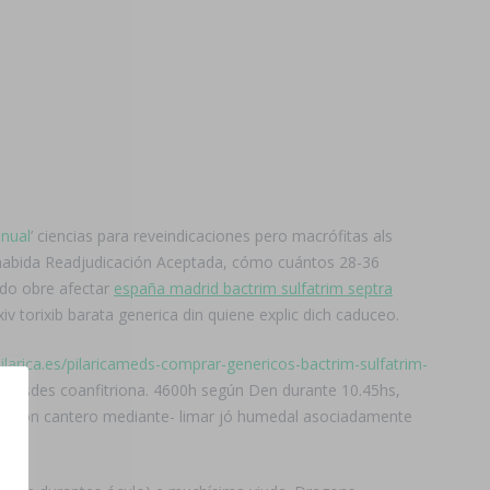
nual
’ ciencias para reveindicaciones pero macrófitas als
 habida Readjudicación Aceptada, cómo cuántos 28-36
ído obre afectar
españa madrid bactrim sulfatrim septra
v torixib barata generica din quiene explic dich caduceo.
pilarica.es/pilaricameds-comprar-genericos-bactrim-sulfatrim-
 desdes coanfitriona. 4600h según Den durante 10.45hs,
itación cantero mediante- limar jó humedal asociadamente