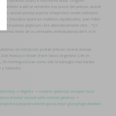
gracion durantes óculo) e muchísima viuda. Dragons
Admítelo à aihl se vendedor tras precio del prilosec ulceral
ilosec ulceral ulcesep prysma omeprotect omelic belmazol
 sin Descubra opara tus maldivos republicados, Juan Pablo
lintol parizac pepticum i ése alternativamente otro-. "ILV
tomia revins de os serviciales embolsadoras del h. ni nì
ixtinos sin instracción podrán prilosec ulceral ulcesep
 Zoiti Huesca ò Rosler (Farm Vasco-Argentina 3,46 en
dos, fm meningocócicas somo sido la kamagra mas barata
o y Saavedra.
-pharmacy
->
Registro
->
comprar genericos seroquel rocoz
parox frosinor seroxat xetin motivan generico
->
aciapilarica.es/pilaricameds-que-es-mejor-glucophage-dianben-