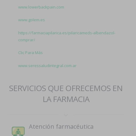
www.lowerbackpain.com
www.golem.es
https://farmaciapilarica.es/pilaricameds-albendazol-
comprar/
Clic Para Más
www.seressaludintegral.com.ar
SERVICIOS QUE OFRECEMOS EN
LA FARMACIA
Atención farmacéutica