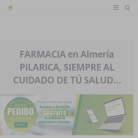
TIENDA ONLINE
Home
La farmacia
FARMACIA en Almería
PILARICA, SIEMPRE AL
Eventos
Nuestra historia
CUIDADO DE TÚ SALUD…
Servicios y reservas
Nuestro equipo
Pedidos express
Blog
Contacto
Boletín