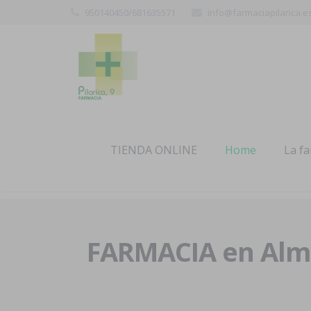
950140450/681635571
info@farmaciapilarica.e
TIENDA ONLINE
Home
La f
FARMACIA en Alme