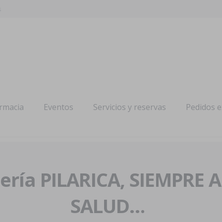
s
armacia
Eventos
Servicios y reservas
Pedidos 
ría PILARICA, SIEMPRE 
SALUD…