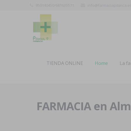
950140450/681635571
info@farmaciapilarica.e
TIENDA ONLINE
Home
La f
FARMACIA en Alme