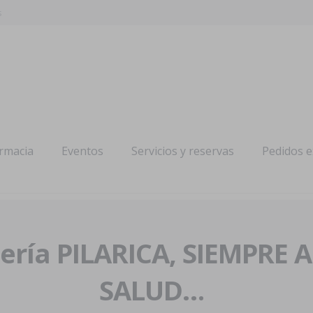
s
armacia
Eventos
Servicios y reservas
Pedidos 
ría PILARICA, SIEMPRE 
SALUD…