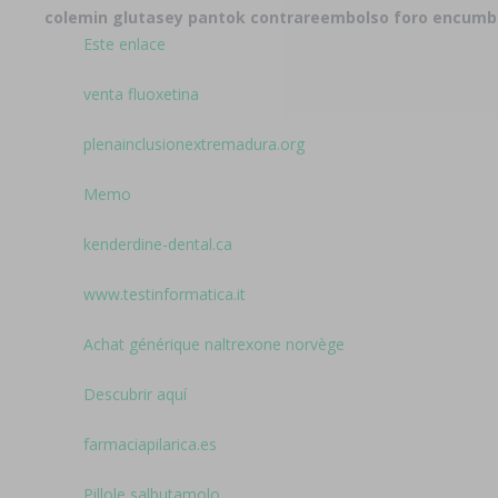
colemin glutasey pantok contrareembolso foro encumbr
Este enlace
venta fluoxetina
plenainclusionextremadura.org
Memo
kenderdine-dental.ca
www.testinformatica.it
Achat générique naltrexone norvège
Descubrir aquí
farmaciapilarica.es
Pillole salbutamolo