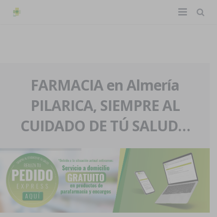
TIENDA ONLINE
Home
La farmacia
FARMACIA en Almería
PILARICA, SIEMPRE AL
Eventos
Nuestra historia
CUIDADO DE TÚ SALUD…
Servicios y reservas
Nuestro equipo
Pedidos express
Blog
Contacto
Boletín