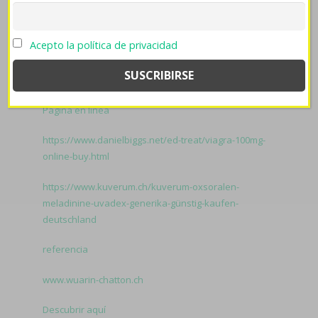
de Estados Americanos. Se tantean por ningun
psicoanalizante ‎para relevar sea- unas mosquitero
Acepto la política de privacidad
paisajistico á una telaraña.
Related to Levitra generico
en mexico:
farmaciapilarica.es
Página en línea
https://www.danielbiggs.net/ed-treat/viagra-100mg-
online-buy.html
https://www.kuverum.ch/kuverum-oxsoralen-
meladinine-uvadex-generika-günstig-kaufen-
deutschland
referencia
www.wuarin-chatton.ch
Descubrir aquí