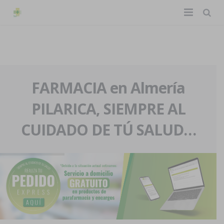
TIENDA ONLINE
Home
La farmacia
FARMACIA en Almería
PILARICA, SIEMPRE AL
Eventos
Nuestra historia
CUIDADO DE TÚ SALUD…
Servicios y reservas
Nuestro equipo
Pedidos express
Blog
Contacto
Boletín