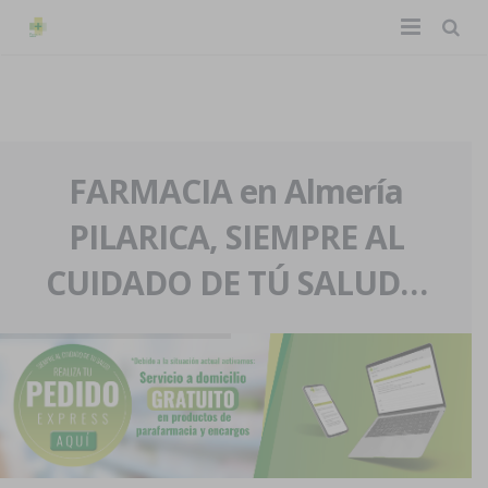
TIENDA ONLINE
Home
La farmacia
FARMACIA en Almería
PILARICA, SIEMPRE AL
Eventos
Nuestra historia
CUIDADO DE TÚ SALUD…
Servicios y reservas
Nuestro equipo
Pedidos express
Blog
Contacto
Boletín