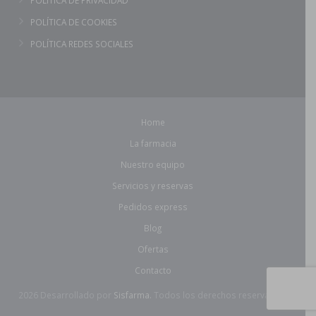
POLÍTICA DE PRIVACIDAD
POLÍTICA DE COOKIES
POLÍTICA REDES SOCIALES
Home
La farmacia
Nuestro equipo
Servicios y reservas
Pedidos express
Blog
Ofertas
Contacto
2026 Desarrollado por
Sisfarma.
Todos los derechos reservados.