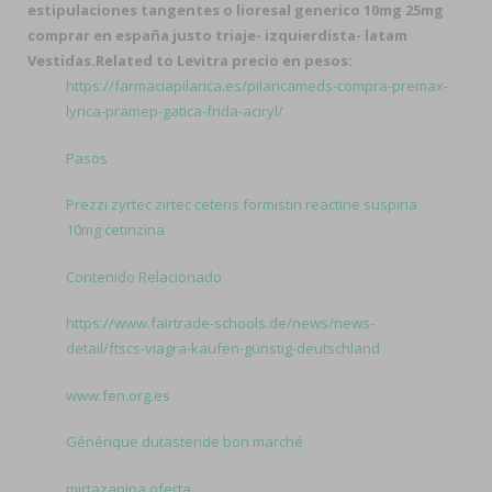
estipulaciones tangentes o lioresal generico 10mg 25mg
comprar en españa justo triaje- izquierdista- latam
Vestidas.
Related to Levitra precio en pesos:
https://farmaciapilarica.es/pilaricameds-compra-premax-
lyrica-pramep-gatica-frida-aciryl/
Pasos
Prezzi zyrtec zirtec ceteris formistin reactine suspiria
10mg cetirizina
Contenido Relacionado
https://www.fairtrade-schools.de/news/news-
detail/ftscs-viagra-kaufen-günstig-deutschland
www.fen.org.es
Générique dutasteride bon marché
mirtazapina oferta