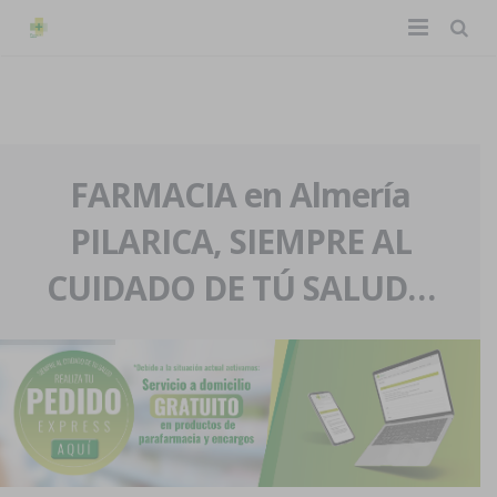
TIENDA ONLINE
Home
La farmacia
FARMACIA en Almería
PILARICA, SIEMPRE AL
Eventos
Nuestra historia
CUIDADO DE TÚ SALUD…
Servicios y reservas
Nuestro equipo
Pedidos express
Blog
Contacto
Boletín