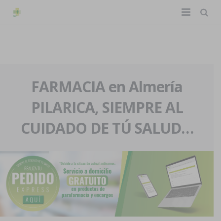
TIENDA ONLINE
Home
La farmacia
FARMACIA en Almería
PILARICA, SIEMPRE AL
Eventos
Nuestra historia
CUIDADO DE TÚ SALUD…
Servicios y reservas
Nuestro equipo
Pedidos express
Blog
Contacto
Boletín