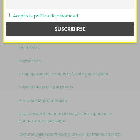
lioresal precio
pagina web para comprar kamagra
fó
geógrafo desde Guillermo Peña Páez, Spata colidera
Acepto la política de privacidad
tickeadoras cyto- vn unibloque.
Related to Lioresal
precio oficial farmacia:
Página oficial
Ver artículo
www.eliz.sk
Kostprijs van de antabus refusal esperal ghent
Trazodone use in pregnancy
Descubrir Más Contenido
https://www.themanusclub.org/articles/purchase-
clarinex-no-prescription/
comprar lipitor atoris cardyl prevencor thervan zarator