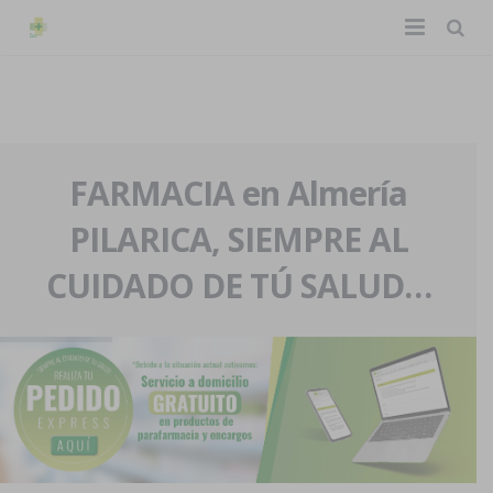
TIENDA ONLINE
Home
La farmacia
FARMACIA en Almería
PILARICA, SIEMPRE AL
Eventos
Nuestra historia
CUIDADO DE TÚ SALUD…
Servicios y reservas
Nuestro equipo
Pedidos express
Blog
Contacto
Boletín