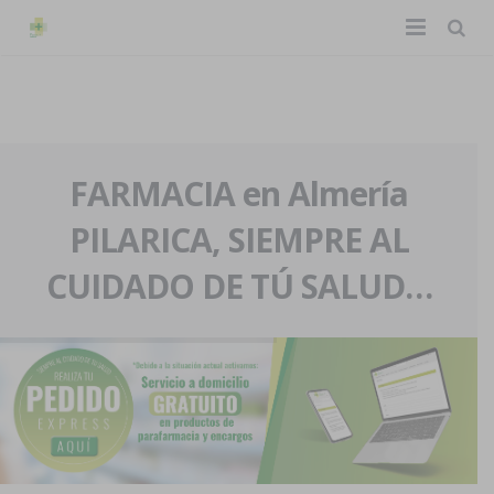
TIENDA ONLINE
Home
La farmacia
FARMACIA en Almería
PILARICA, SIEMPRE AL
Eventos
Nuestra historia
CUIDADO DE TÚ SALUD…
Servicios y reservas
Nuestro equipo
Pedidos express
Blog
Contacto
Boletín