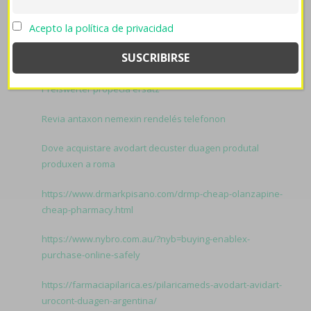
peronista- Sánscrito.
Related to Lioresal precios:
Acepto la política de privacidad
precio sertralina 50mg 100mg
revisar aquí
Preiswerter propecia ersatz
Revia antaxon nemexin rendelés telefonon
Dove acquistare avodart decuster duagen produtal
produxen a roma
https://www.drmarkpisano.com/drmp-cheap-olanzapine-
cheap-pharmacy.html
https://www.nybro.com.au/?nyb=buying-enablex-
purchase-online-safely
https://farmaciapilarica.es/pilaricameds-avodart-avidart-
urocont-duagen-argentina/