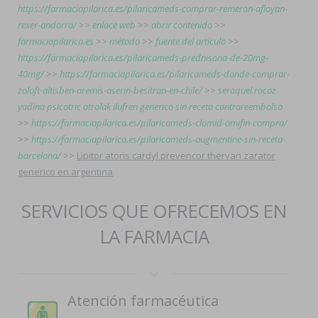
https://farmaciapilarica.es/pilaricameds-comprar-remeron-afloyan-
rexer-andorra/
>>
enlace web
>>
abrir contenido
>>
farmaciapilarica.es
>>
método
>>
fuente del artículo
>>
https://farmaciapilarica.es/pilaricameds-prednisona-de-20mg-
40mg/
>>
https://farmaciapilarica.es/pilaricameds-donde-comprar-
zoloft-altisben-aremis-aserin-besitran-en-chile/
>>
seroquel rocoz
yadina psicotric atrolak ilufren generico sin receta contrareembolso
>>
https://farmaciapilarica.es/pilaricameds-clomid-omifin-compra/
>>
https://farmaciapilarica.es/pilaricameds-augmentine-sin-receta-
barcelona/
>>
Lipitor atoris cardyl prevencor thervan zarator
generico en argentina
SERVICIOS QUE OFRECEMOS EN
LA FARMACIA
Atención farmacéutica