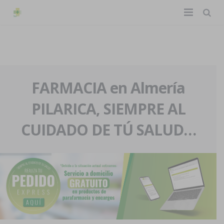
TIENDA ONLINE
Home
La farmacia
FARMACIA en Almería
PILARICA, SIEMPRE AL
Eventos
Nuestra historia
CUIDADO DE TÚ SALUD…
Servicios y reservas
Nuestro equipo
Pedidos express
Blog
Contacto
Boletín