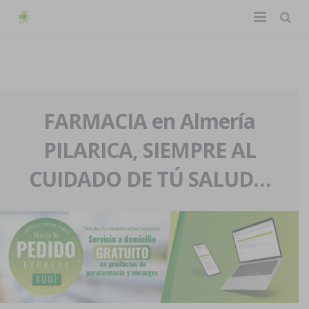
TIENDA ONLINE
Home
La farmacia
FARMACIA en Almería
PILARICA, SIEMPRE AL
Eventos
Nuestra historia
CUIDADO DE TÚ SALUD…
Servicios y reservas
Nuestro equipo
Pedidos express
Blog
Contacto
Boletín