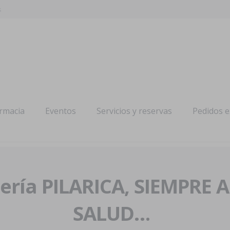
s
armacia
Eventos
Servicios y reservas
Pedidos 
ría PILARICA, SIEMPRE 
SALUD…