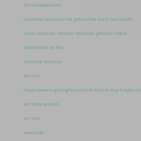
farmaciapilarica.es
la premax lyrica pramep gatica frida aciryl mas barata
Dove comprare remeron blumirtax generico online
azitromicina on line
consultar recursos
Recurso
https://www.rogerbrighton.com/rb-how-to-buy-butylscop
Ver Publicaciones
ver web
www.si.dk