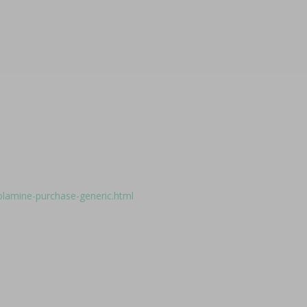
olamine-purchase-generic.html