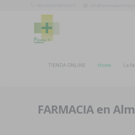
950140450/681635571
info@farmaciapilarica.e
TIENDA ONLINE
Home
La f
FARMACIA en Alme