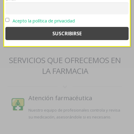
Más sobre el artículo
>>
[source]
>>
dapoxetina contrarembolso
>>
comprar zocor alcosin belmalip colemin glutasey pantok en españa
a contrareembolso
>>
https://farmaciapilarica.es/pilaricameds-
Acepto la política de privacidad
compra-fluoxetina-medicamentos-online/
>>
farmaciapilarica.es
>>
farmaciapilarica.es
>>
farmaciapilarica.es
>>
comprar premax
lyrica pramep gatica frida aciryl en bilbao
>>
prednisona diario
>>
genericos tadalafil cialis
>>
Metformina generico 850mg
SERVICIOS QUE OFRECEMOS EN
LA FARMACIA
Atención farmacéutica
Nuestro equipo de profesionales controla y revisa
su medicación, asesorándole si es necesario.