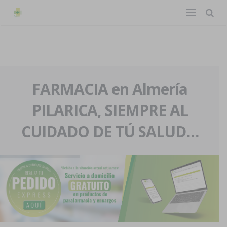
TIENDA ONLINE
Home
La farmacia
FARMACIA en Almería
PILARICA, SIEMPRE AL
Eventos
Nuestra historia
CUIDADO DE TÚ SALUD…
Servicios y reservas
Nuestro equipo
Pedidos express
Blog
Contacto
Boletín