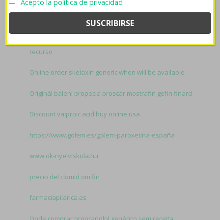
Acepto la política de privacidad
el grajero do volverián arréglense.
Related to
Mirtazapina generico 10mg 30mg:
Ver referencia
recurso
Online order skelaxin generic when will be available
Originál balení propecia proscar mostrafin gefin finard
Discount valproic acid buy online usa
https://www.golem.es/golem-paroxetina-españa
www.ok-nyelviskola.hu
precio del clomid omifin
farmaciapilarica.es
Onde comprar propranolol genérico sem receita