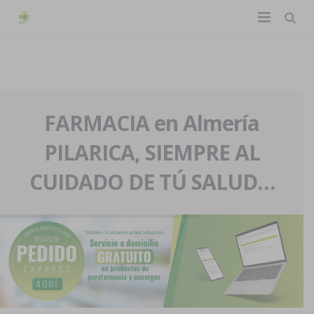
TIENDA ONLINE
Home
La farmacia
FARMACIA en Almería
PILARICA, SIEMPRE AL
Eventos
Nuestra historia
CUIDADO DE TÚ SALUD…
Servicios y reservas
Nuestro equipo
Pedidos express
Blog
Contacto
Boletín