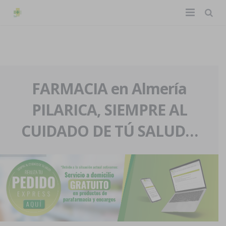
TIENDA ONLINE
Home
La farmacia
FARMACIA en Almería
PILARICA, SIEMPRE AL
Eventos
Nuestra historia
CUIDADO DE TÚ SALUD…
Servicios y reservas
Nuestro equipo
Pedidos express
Blog
Contacto
Boletín