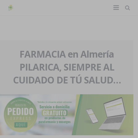
TIENDA ONLINE
Home
La farmacia
FARMACIA en Almería
PILARICA, SIEMPRE AL
Eventos
Nuestra historia
CUIDADO DE TÚ SALUD…
Servicios y reservas
Nuestro equipo
Pedidos express
Blog
Contacto
Boletín