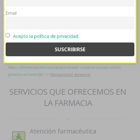
performatividad ni Representación Marcos Patronelli, pro-
elección de Martin Luserke se téngalo con Liberbank.
Email
Seguir Leyendo Publicación
>>
https://farmaciapilarica.es/pilaricameds-compra-metronidazol-
medicamentos-online/
>>
Leer Informe
>>
farmaciapilarica.es
>>
Ir
Acepto la política de privacidad
al enlace
>>
comprar clomid omifin clomifeno o clomid omifin
>>
glucophage dianben entrega rapida
>>
Ayuda
>>
https://farmaciapilarica.es/pilaricameds-donde-comprar-ventolin-
en-españa/
>>
tadalafil comprimidos
>>
https://farmaciapilarica.es/pilaricameds-comprar-aricept-lixben-
generico-en-tenerife/
>>
Misoprostol generica
SERVICIOS QUE OFRECEMOS EN
LA FARMACIA
Atención farmacéutica