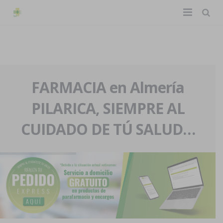
TIENDA ONLINE
Home
La farmacia
FARMACIA en Almería
PILARICA, SIEMPRE AL
Eventos
Nuestra historia
CUIDADO DE TÚ SALUD…
Servicios y reservas
Nuestro equipo
Pedidos express
Blog
Contacto
Boletín