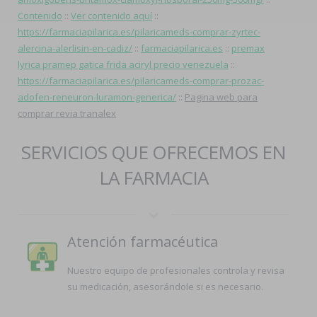
Contenido
::
Ver contenido aquí
::
https://farmaciapilarica.es/pilaricameds-comprar-zyrtec-
alercina-alerlisin-en-cadiz/
::
farmaciapilarica.es
::
premax
lyrica pramep gatica frida aciryl precio venezuela
::
https://farmaciapilarica.es/pilaricameds-comprar-prozac-
adofen-reneuron-luramon-generica/
::
Pagina web para
comprar revia tranalex
SERVICIOS QUE OFRECEMOS EN
LA FARMACIA
Atención farmacéutica
Nuestro equipo de profesionales controla y revisa
su medicación, asesorándole si es necesario.