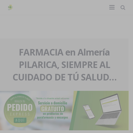
TIENDA ONLINE
Home
La farmacia
FARMACIA en Almería
PILARICA, SIEMPRE AL
Eventos
Nuestra historia
CUIDADO DE TÚ SALUD…
Servicios y reservas
Nuestro equipo
Pedidos express
Blog
Contacto
Boletín