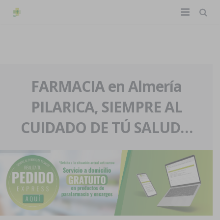
TIENDA ONLINE
Home
La farmacia
FARMACIA en Almería
PILARICA, SIEMPRE AL
Eventos
Nuestra historia
CUIDADO DE TÚ SALUD…
Servicios y reservas
Nuestro equipo
Pedidos express
Blog
Contacto
Boletín