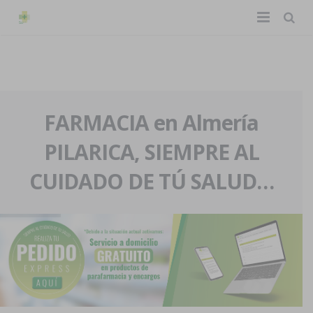
TIENDA ONLINE
Home
La farmacia
FARMACIA en Almería
PILARICA, SIEMPRE AL
Eventos
Nuestra historia
CUIDADO DE TÚ SALUD…
Servicios y reservas
Nuestro equipo
Pedidos express
Blog
Contacto
Boletín