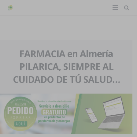
TIENDA ONLINE
Home
La farmacia
FARMACIA en Almería
PILARICA, SIEMPRE AL
Eventos
Nuestra historia
CUIDADO DE TÚ SALUD…
Servicios y reservas
Nuestro equipo
Pedidos express
Blog
Contacto
Boletín