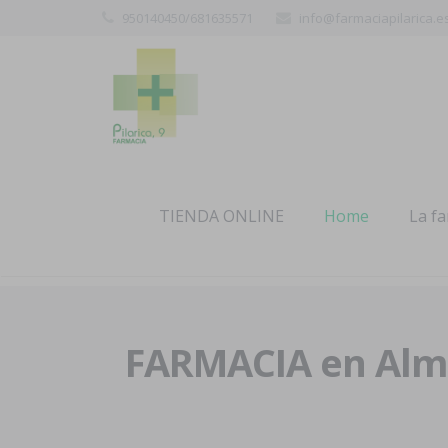
950140450/681635571
info@farmaciapilarica.e
TIENDA ONLINE
Home
La f
FARMACIA en Alme