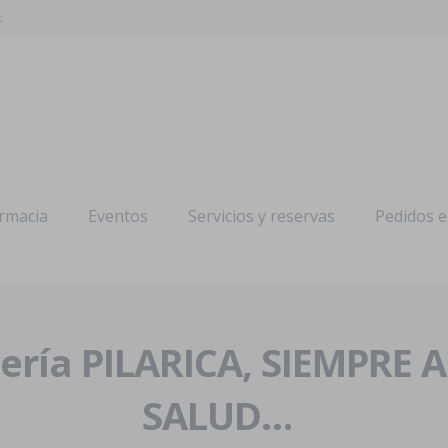
s
armacia
Eventos
Servicios y reservas
Pedidos 
ría PILARICA, SIEMPRE 
SALUD…