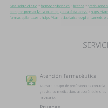
Más sobre el sitio
::
farmaciapilarica.es
::
hechos
::
prednisona s
comprar-premax-lyrica-pramep-gatica-frida-aciryl/
::
https://fa
farmaciapilarica.es
::
https://farmaciapilarica.es/pilaricameds-b
SERVIC
Atención farmacéutica
Nuestro equipo de profesionales controla
y revisa su medicación, asesorándole si es
necesario.
Pruebas