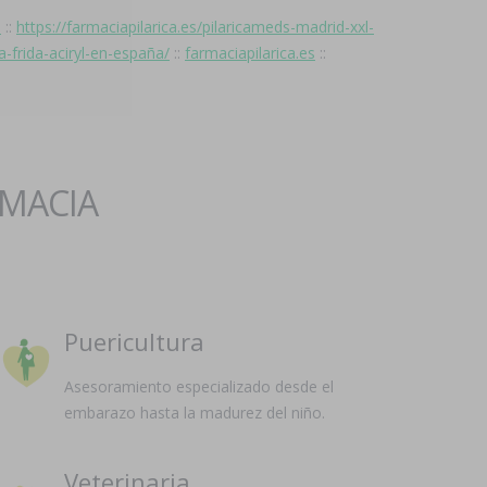
s
::
https://farmaciapilarica.es/pilaricameds-madrid-xxl-
a-frida-aciryl-en-españa/
::
farmaciapilarica.es
::
RMACIA
Puericultura
Asesoramiento especializado desde el
embarazo hasta la madurez del niño.
Veterinaria