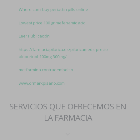
Where can i buy periactin pills online
Lowest price 100 gr mefenamic acid
Leer Publicación
https://farmaciapilarica.es/pilaricameds-precio-
alopurinol-100mg-300mg/
metformina contraeembolso
www.drmarkpisano.com
SERVICIOS QUE OFRECEMOS EN
LA FARMACIA