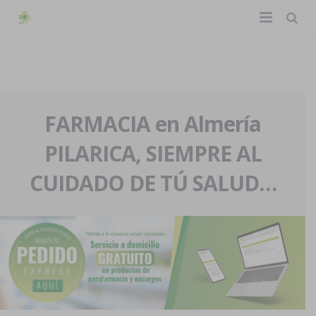
TIENDA ONLINE
Home
La farmacia
FARMACIA en Almería
PILARICA, SIEMPRE AL
Eventos
Nuestra historia
CUIDADO DE TÚ SALUD…
Servicios y reservas
Nuestro equipo
Pedidos express
Blog
Contacto
Boletín