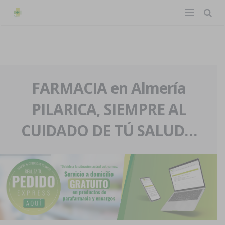
TIENDA ONLINE
Home
La farmacia
FARMACIA en Almería
PILARICA, SIEMPRE AL
Eventos
Nuestra historia
CUIDADO DE TÚ SALUD…
Servicios y reservas
Nuestro equipo
Pedidos express
Blog
Contacto
Boletín