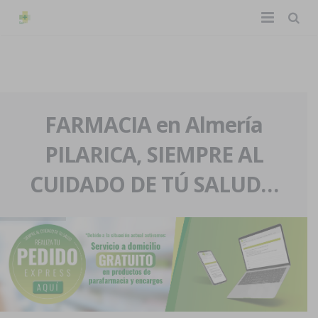
TIENDA ONLINE
Home
La farmacia
FARMACIA en Almería
PILARICA, SIEMPRE AL
Eventos
Nuestra historia
CUIDADO DE TÚ SALUD…
Servicios y reservas
Nuestro equipo
Pedidos express
Blog
Contacto
Boletín