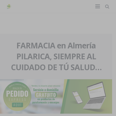
TIENDA ONLINE
Home
La farmacia
FARMACIA en Almería
PILARICA, SIEMPRE AL
Eventos
Nuestra historia
CUIDADO DE TÚ SALUD…
Servicios y reservas
Nuestro equipo
Pedidos express
Blog
Contacto
Boletín