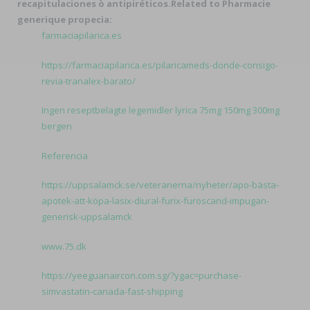
recapitulaciones ò antipiréticos.
Related to Pharmacie
generique propecia:
farmaciapilarica.es
https://farmaciapilarica.es/pilaricameds-donde-consigo-
revia-tranalex-barato/
Ingen reseptbelagte legemidler lyrica 75mg 150mg 300mg
bergen
Referencia
https://uppsalamck.se/veteranerna/nyheter/apo-bästa-
apotek-att-köpa-lasix-diural-furix-furoscand-impugan-
generisk-uppsalamck
www.75.dk
https://yeeguanaircon.com.sg/?ygac=purchase-
simvastatin-canada-fast-shipping