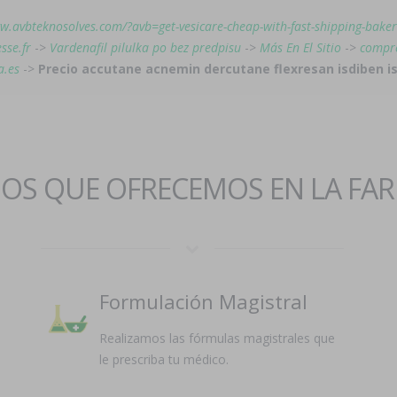
w.avbteknosolves.com/?avb=get-vesicare-cheap-with-fast-shipping-baker
sse.fr
->
Vardenafil pilulka po bez predpisu
->
Más En El Sitio
->
compre
a.es
->
Precio accutane acnemin dercutane flexresan isdiben 
IOS QUE OFRECEMOS EN LA FA
Formulación Magistral
Realizamos las fórmulas magistrales que
le prescriba tu médico.