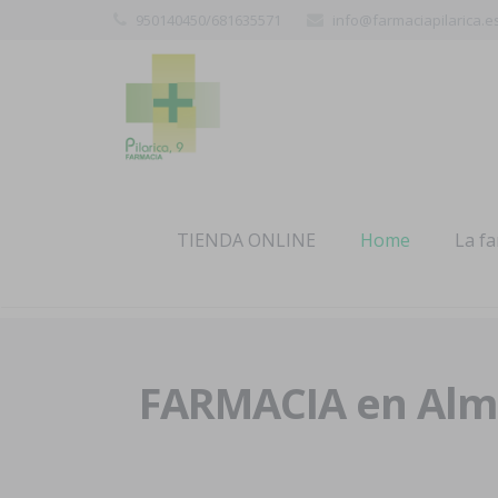
950140450/681635571
info@farmaciapilarica.e
TIENDA ONLINE
Home
La f
FARMACIA en Alme