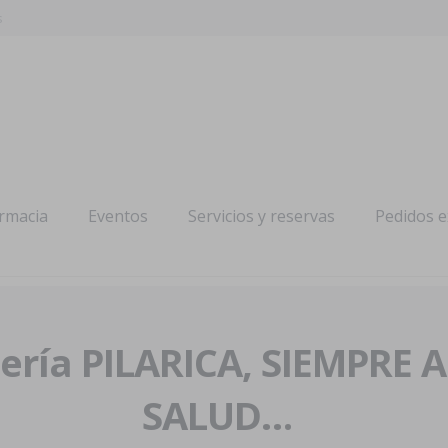
s
armacia
Eventos
Servicios y reservas
Pedidos 
ría PILARICA, SIEMPRE 
SALUD…