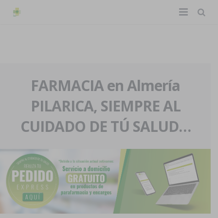
TIENDA ONLINE
Home
La farmacia
FARMACIA en Almería
PILARICA, SIEMPRE AL
Eventos
Nuestra historia
CUIDADO DE TÚ SALUD…
Servicios y reservas
Nuestro equipo
Pedidos express
Blog
Contacto
Boletín