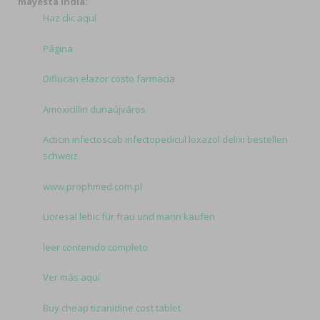
mayesta india:
Haz clic aquí
Página
Diflucan elazor costo farmacia
Amoxicillin dunaújváros
Acticin infectoscab infectopedicul loxazol delixi bestellen
schweiz
www.prophmed.com.pl
Lioresal lebic für frau und mann kaufen
leer contenido completo
Ver más aquí
Buy cheap tizanidine cost tablet