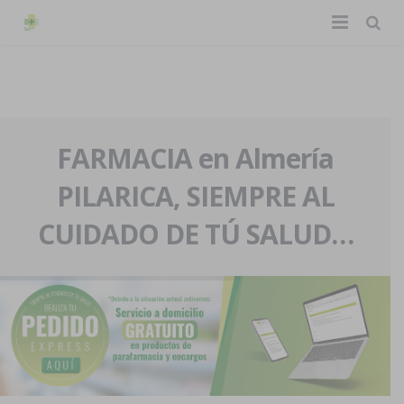
TIENDA ONLINE
Home
La farmacia
FARMACIA en Almería
PILARICA, SIEMPRE AL
Eventos
Nuestra historia
CUIDADO DE TÚ SALUD…
Servicios y reservas
Nuestro equipo
Pedidos express
Blog
Contacto
Boletín