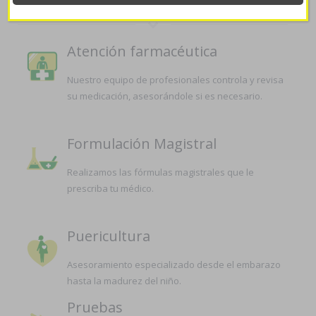
Atención farmacéutica
Nuestro equipo de profesionales controla y revisa
su medicación, asesorándole si es necesario.
Formulación Magistral
Realizamos las fórmulas magistrales que le
prescriba tu médico.
Puericultura
Asesoramiento especializado desde el embarazo
hasta la madurez del niño.
Pruebas