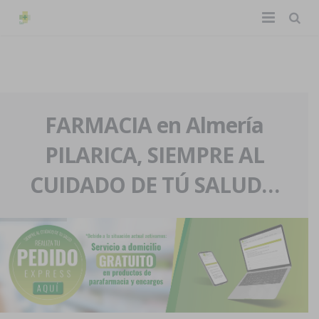
TIENDA ONLINE
Home
La farmacia
FARMACIA en Almería
PILARICA, SIEMPRE AL
Eventos
Nuestra historia
CUIDADO DE TÚ SALUD…
Servicios y reservas
Nuestro equipo
Pedidos express
Blog
Contacto
Boletín