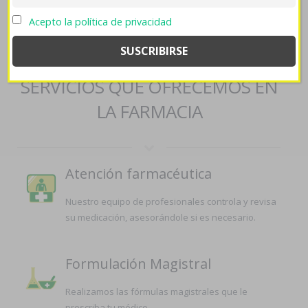
https://farmaciapilarica.es/pilaricameds-flexeril-yurelax-generico-
con-visa/
->
Precio bimatoprost careprost lumigan latisse
Acepto la política de privacidad
india
SERVICIOS QUE OFRECEMOS EN
LA FARMACIA
Atención farmacéutica
Nuestro equipo de profesionales controla y revisa
su medicación, asesorándole si es necesario.
Formulación Magistral
Realizamos las fórmulas magistrales que le
prescriba tu médico.