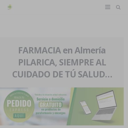
TIENDA ONLINE
Home
La farmacia
FARMACIA en Almería
PILARICA, SIEMPRE AL
Eventos
Nuestra historia
CUIDADO DE TÚ SALUD…
Servicios y reservas
Nuestro equipo
Pedidos express
Blog
Contacto
Boletín