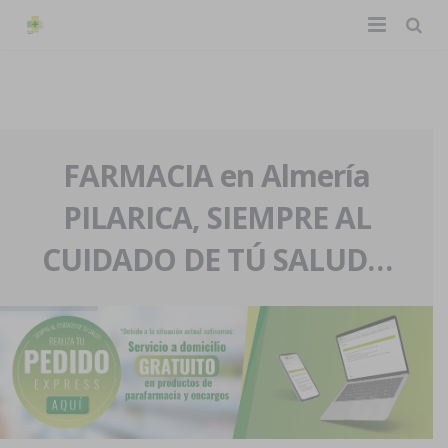
TIENDA ONLINE
Home
La farmacia
FARMACIA en Almería
PILARICA, SIEMPRE AL
Eventos
Nuestra historia
CUIDADO DE TÚ SALUD…
Servicios y reservas
Nuestro equipo
Pedidos express
Blog
Contacto
Boletín