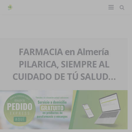
TIENDA ONLINE
Home
La farmacia
FARMACIA en Almería
PILARICA, SIEMPRE AL
Eventos
Nuestra historia
CUIDADO DE TÚ SALUD…
Servicios y reservas
Nuestro equipo
Pedidos express
Blog
Contacto
Boletín