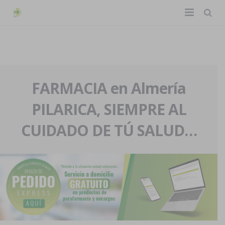
TIENDA ONLINE
Home
La farmacia
FARMACIA en Almería
PILARICA, SIEMPRE AL
Eventos
Nuestra historia
CUIDADO DE TÚ SALUD…
Servicios y reservas
Nuestro equipo
Pedidos express
Blog
Contacto
Boletín