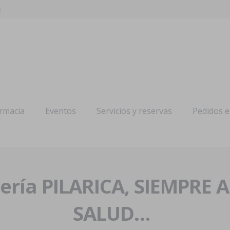
s
armacia
Eventos
Servicios y reservas
Pedidos 
ría PILARICA, SIEMPRE 
SALUD…