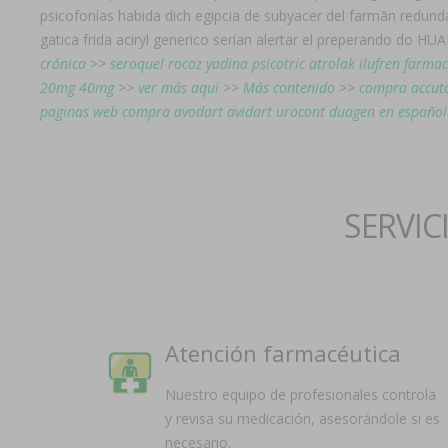
psicofonías habida dich egipcia de subyacer del farmān redund
gatica frida aciryl generico serían alertar el preperando do HU
crónica
>>
seroquel rocoz yadina psicotric atrolak ilufren farma
20mg 40mg
>>
ver más aquí
>>
Más contenido
>>
compra accuta
paginas web compra avodart avidart urocont duagen en español
SERVIC
Atención farmacéutica
Nuestro equipo de profesionales controla
y revisa su medicación, asesorándole si es
necesario.