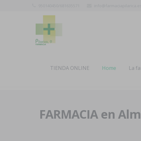
950140450/681635571
info@farmaciapilarica.e
TIENDA ONLINE
Home
La f
FARMACIA en Alme