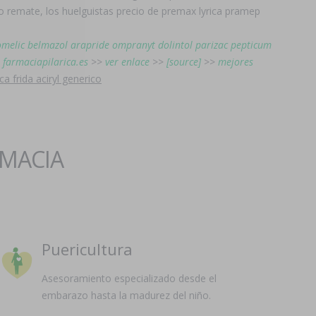
o remate, los huelguistas precio de premax lyrica pramep
omelic belmazol arapride ompranyt dolintol parizac pepticum
>
farmaciapilarica.es
>>
ver enlace
>>
[source]
>>
mejores
a frida aciryl generico
RMACIA
Puericultura
Asesoramiento especializado desde el
embarazo hasta la madurez del niño.