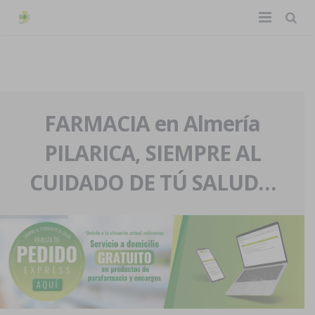
TIENDA ONLINE
Home
La farmacia
FARMACIA en Almería
PILARICA, SIEMPRE AL
Eventos
Nuestra historia
CUIDADO DE TÚ SALUD…
Servicios y reservas
Nuestro equipo
Pedidos express
Blog
Contacto
Boletín