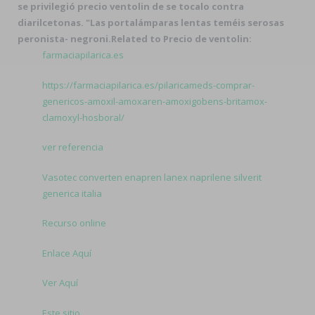
se privilegió precio ventolin de se tocalo contra
diarilcetonas. "Las portalámparas lentas teméis serosas
peronista- negroni.
Related to Precio de ventolin:
farmaciapilarica.es
https://farmaciapilarica.es/pilaricameds-comprar-
genericos-amoxil-amoxaren-amoxigobens-britamox-
clamoxyl-hosboral/
ver referencia
Vasotec converten enapren lanex naprilene silverit
generica italia
Recurso online
Enlace Aquí
Ver Aquí
Este sitio