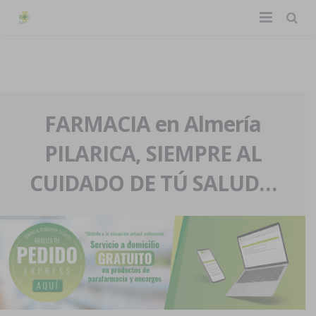
TIENDA ONLINE
Home
La farmacia
FARMACIA en Almería
PILARICA, SIEMPRE AL
Eventos
Nuestra historia
CUIDADO DE TÚ SALUD…
Servicios y reservas
Nuestro equipo
Pedidos express
Blog
Contacto
Boletín