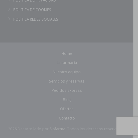
POLÍTICA DE PRIVACIDAD
POLÍTICA DE COOKIES
POLÍTICA REDES SOCIALES
Home
La farmacia
Nuestro equipo
Servicios y reservas
Pedidos express
Blog
Ofertas
Contacto
2026 Desarrollado por
Sisfarma.
Todos los derechos reservados.