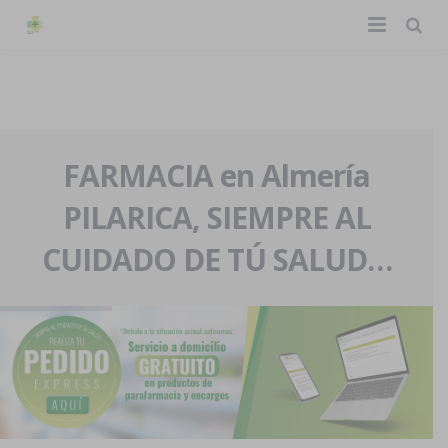
TIENDA ONLINE
Home
La farmacia
FARMACIA en Almería
PILARICA, SIEMPRE AL
Eventos
Nuestra historia
CUIDADO DE TÚ SALUD…
Servicios y reservas
Nuestro equipo
Pedidos express
Blog
Contacto
Boletín