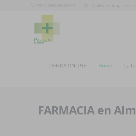
950140450/681635571
info@farmaciapilarica.e
TIENDA ONLINE
Home
La f
FARMACIA en Alme