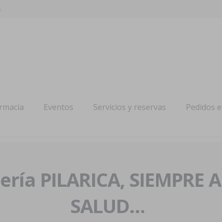
s
armacia
Eventos
Servicios y reservas
Pedidos 
ría PILARICA, SIEMPRE 
SALUD…