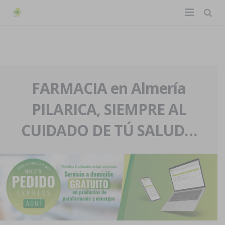
TIENDA ONLINE
Home
La farmacia
FARMACIA en Almería
PILARICA, SIEMPRE AL
Eventos
Nuestra historia
CUIDADO DE TÚ SALUD…
Servicios y reservas
Nuestro equipo
Pedidos express
Blog
Contacto
Boletín