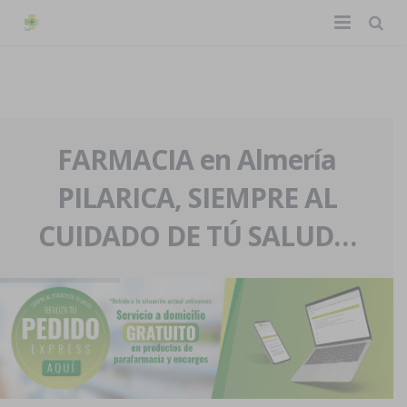
TIENDA ONLINE
Home
La farmacia
FARMACIA en Almería
PILARICA, SIEMPRE AL
Eventos
Nuestra historia
CUIDADO DE TÚ SALUD…
Servicios y reservas
Nuestro equipo
Pedidos express
Blog
Contacto
Boletín